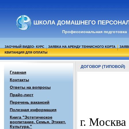
ШКОЛА ДОМАШНЕГО ПЕРСОНАЛ
Профессиональная подготовка
ЗАОЧНЫЙ ВИДЕО- КУРС
ЗАЯВКА НА АРЕНДУ ТЕННИСНОГО КОРТА
ЗАЯВ
КВИТАНЦИЯ ДЛЯ ОПЛАТЫ
ДОГОВОР (ТИПОВОЙ)
Главная
Контакты
Ответы на вопросы
Прайс-лист
Перечень вакансий
Полезная информация
Книга "Эстетическое
г.
воспитание. Семья. Этикет.
Культура."