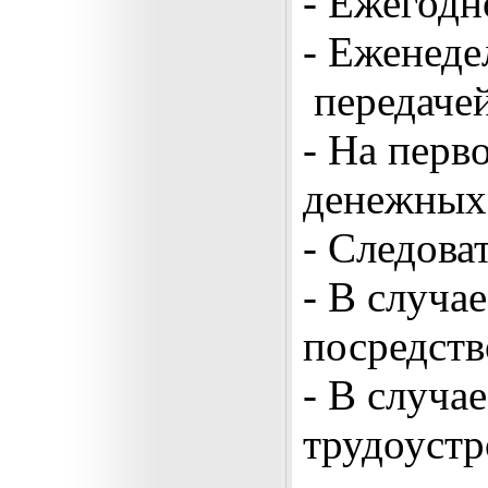
- Ежегодн
- Еженеде
передачей
- На перв
денежных 
-
Следоват
- В случа
посредств
- В случа
трудоустр