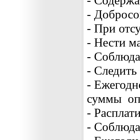
-
Содержат
- Добросо
- При отс
- Нести м
- Соблюда
- Следить
- Ежегодн
суммы опл
- Расплат
- Соблюда