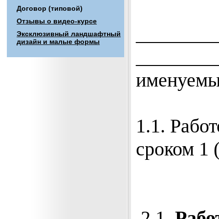
Договор (типовой)
Отзывы о видео-курсе
________
Эксклюзивный ландшафтный
дизайн и малые формы
_________
именуемы
1.1. Рабо
сроком 1 
2.1.
Рабо