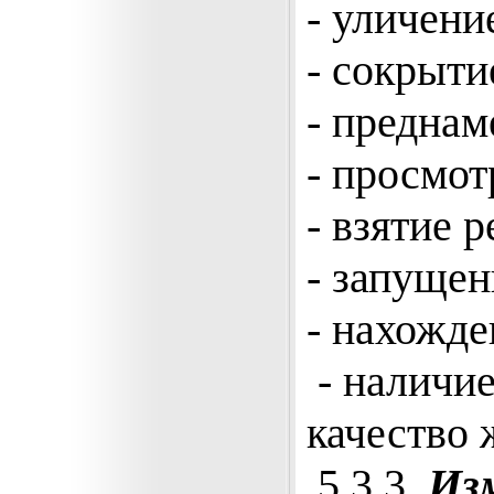
- уличени
- сокрыти
- преднам
- просмот
- взятие 
- запущен
- нахожде
- наличие
качество 
5.3.3.
Изм