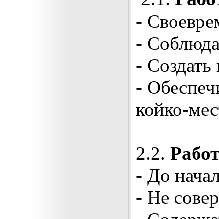
-
Своеврем
- Соблюда
- Создать
- Обеспеч
койко-мес
2.2.
Работ
- До нача
- Не сове